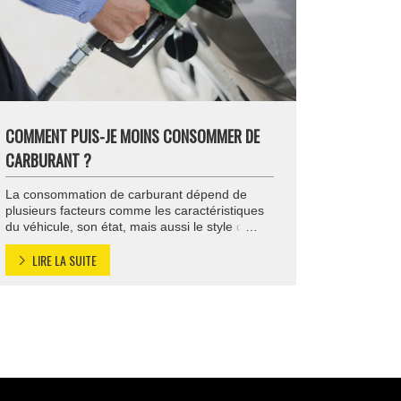
COMMENT PUIS-JE MOINS CONSOMMER DE
CARBURANT ?
La consommation de carburant dépend de
plusieurs facteurs comme les caractéristiques
du véhicule, son état, mais aussi le style de
conduite. En adoptant de bonnes habitudes et
LIRE LA SUITE
en utilisant un véhicule performant, vous
pouvez baisser votre consommation
d’essence. Les bonnes attitudes à avoir pour
consommer moins Pour réduire votre
consommation de carburant, adoptez de
bonnes habitudes […]