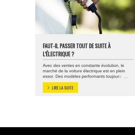
FAUT-IL PASSER TOUT DE SUITE À
L’ÉLECTRIQUE ?
Avec des ventes en constante évolution, le
marché de la voiture électrique est en plein
essor. Des modèles performants toujours plus
autonomes, des prix attractifs (avec bonus
LIRE LA SUITE
écologique), des designs soignés… Passer à
l’électrique comporte de nombreux avantages.
La voiture électrique, un amortissement
pérenne ? Préférer un modèle électrique
démontre une démarche responsable et
engagée. […]