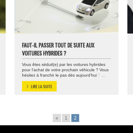
FAUT-IL PASSER TOUT DE SUITE AUX
VOITURES HYBRIDES ?
Vous êtes séduit(e) par les voitures hybrides
pour l’achat de votre prochain véhicule ? Vous
hésitez à franchir le pas dès aujourd’hui ?
Même si le marché de l’hybride est en
LIRE LA SUITE
constante évolution, rien n’indique qu’il est
préférable de reporter votre projet à plus tard.
Un marché en pleine évolution Lancée à la fin
du […]
«
1
2