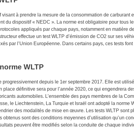
f visant à prendre la mesure de la consommation de carburant 
nt du dispositif « NEDC ». La norme est obligatoire pour tous l
 protocoles appliqués par chaque pays, notamment en matière d
ructeur effectue un test WLTP d’émission de CO2 sur ses véhicu
ixés par l’Union Européenne. Dans certains pays, ces tests font r
a norme WLTP
rogressivement depuis le 1er septembre 2017. Elle est utilisé
place définitive sera pour l’année 2020, ce qui engendrera de
abricants automobiles. L’ensemble des pays membres de la Co
isse, le Liechtenstein, La Turquie et Israël ont adopté la norme 
alendrier des modalités de mise en œuvre. Les tests WLTP sont p
 obtenus sont des conditions moyennes d’utilisation qu’un cond
résultats peuvent être modifiés selon la conduite de chaque indivi