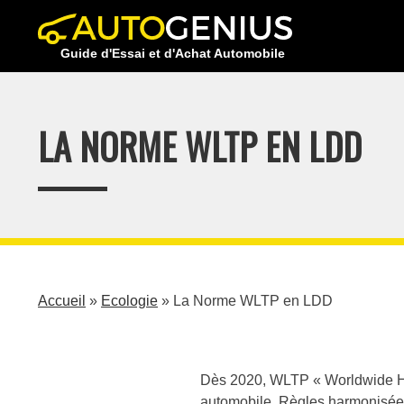
Skip
to
Guide d'Essai et d'Achat Automobile
content
LA NORME WLTP EN LDD
Accueil
»
Ecologie
»
La Norme WLTP en LDD
Dès 2020, WLTP « Worldwide Har
automobile. Règles harmonisées,