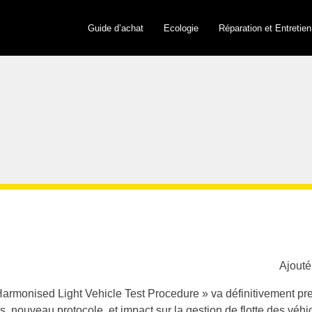
Guide d’achat
Ecologie
Réparation et Entretien
Ajouté
monised Light Vehicle Test Procedure » va définitivement pre
 nouveau protocole, et impact sur la gestion de flotte des véhi