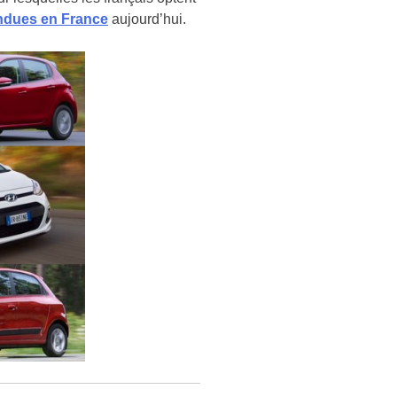
endues en France
aujourd’hui.