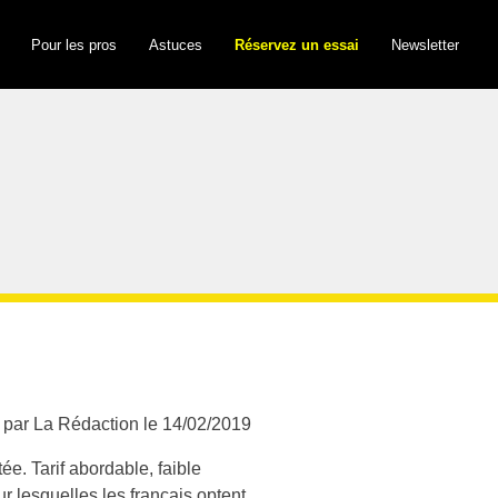
Pour les pros
Astuces
Réservez un essai
Newsletter
 par La Rédaction le 14/02/2019
ée. Tarif abordable, faible
 lesquelles les français optent